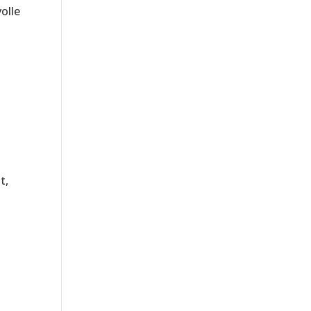
olle
t,