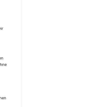
ir
en
ohne
ehen