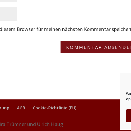
 diesem Browser für meinen nächsten Kommentar speicher
Wi
op
ärung
AGB
Cookie-Richtlinie (EU)
ira Trümner und Ulrich Haug